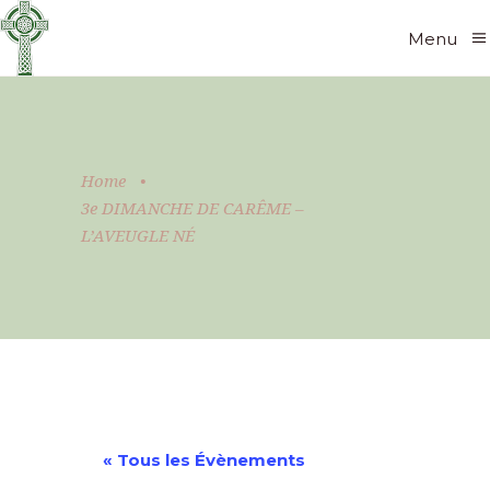
Menu
Home
•
3e DIMANCHE DE CARÊME –
L’AVEUGLE NÉ
« Tous les Évènements