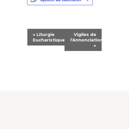
N
«
Liturgie
Vigiles de
Eucharistique
l’Annonciation
A
»
V
I
G
A
T
I