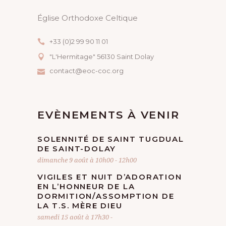
O
Église Orthodoxe Celtique
N
+33 (0)2 99 90 11 01
É
"L'Hermitage" 56130 Saint Dolay
contact@eoc-coc.org
V
È
EVÈNEMENTS À VENIR
N
E
SOLENNITÉ DE SAINT TUGDUAL
DE SAINT-DOLAY
dimanche 9 août à 10h00
-
12h00
M
VIGILES ET NUIT D’ADORATION
E
EN L’HONNEUR DE LA
DORMITION/ASSOMPTION DE
N
LA T.S. MÈRE DIEU
samedi 15 août à 17h30
-