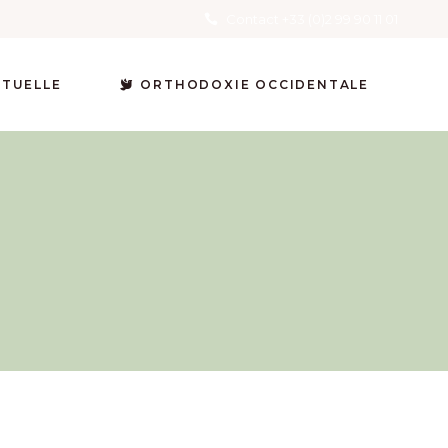
Contact +33 (0)2 99 90 11 01
ITUELLE
ORTHODOXIE OCCIDENTALE