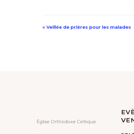
N
«
Veillée de prières pour les malades
A
V
I
G
A
T
EV
I
VE
Église Orthodoxe Celtique