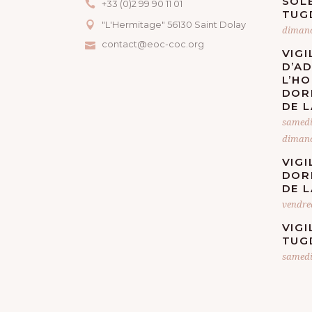
O
SOLE
+33 (0)2 99 90 11 01
TUG
N
"L'Hermitage" 56130 Saint Dolay
dimanc
contact@eoc-coc.org
VIGI
É
D’A
L’H
V
DOR
DE L
È
samedi
dimanc
N
VIGI
DOR
E
DE L
vendre
M
VIGI
E
TUG
samedi
N
T