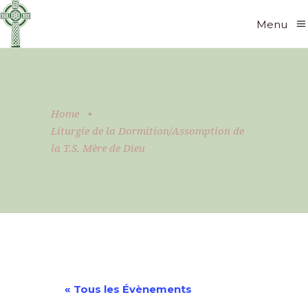
Menu
Home
•
Liturgie de la Dormition/Assomption de
la T.S. Mère de Dieu
« Tous les Évènements