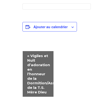
Ajouter au calendrier
N
«
Vigiles et
Nuit
A
d’adoration
en
V
l’honneur
de la
Dormition/Assomption
I
de la T.S.
Mère Dieu
G