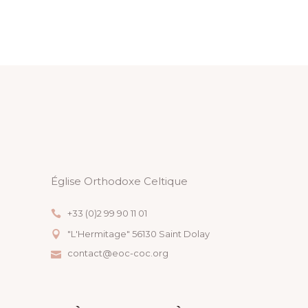
A
T
I
O
N
É
V
Église Orthodoxe Celtique
È
+33 (0)2 99 90 11 01
"L'Hermitage" 56130 Saint Dolay
N
contact@eoc-coc.org
E
M