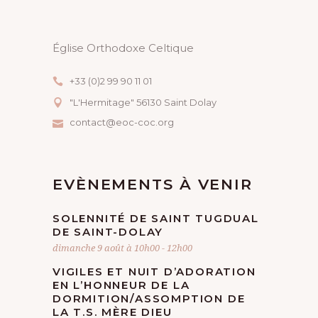
N
Église Orthodoxe Celtique
É
+33 (0)2 99 90 11 01
V
"L'Hermitage" 56130 Saint Dolay
È
contact@eoc-coc.org
N
E
EVÈNEMENTS À VENIR
M
SOLENNITÉ DE SAINT TUGDUAL
DE SAINT-DOLAY
E
dimanche 9 août à 10h00
-
12h00
N
VIGILES ET NUIT D’ADORATION
EN L’HONNEUR DE LA
DORMITION/ASSOMPTION DE
T
LA T.S. MÈRE DIEU