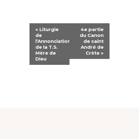
N
«
Liturgie
4e partie
de
du Canon
A
l’Annonciation
de saint
de la T.S.
André de
V
Mère de
Crète
»
Dieu
I
G
A
T
I
O