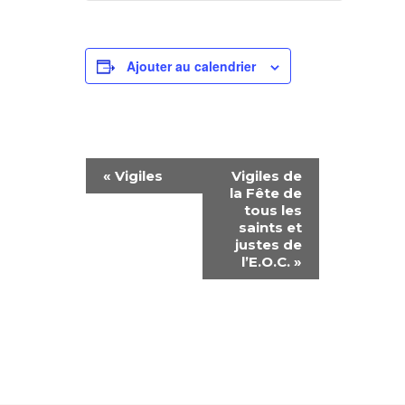
Ajouter au calendrier
N
«
Vigiles
Vigiles de
la Fête de
A
tous les
saints et
V
justes de
l’E.O.C.
»
I
G
A