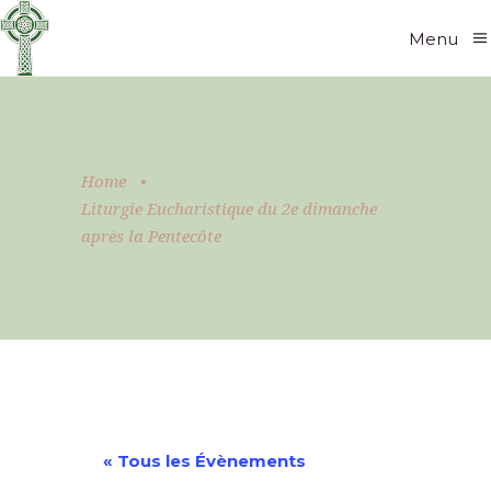
Menu
Home
•
Liturgie Eucharistique du 2e dimanche
après la Pentecôte
« Tous les Évènements