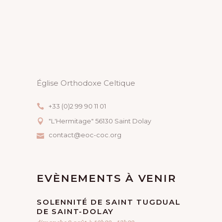
T
I
O
N
Église Orthodoxe Celtique
É
+33 (0)2 99 90 11 01
V
"L'Hermitage" 56130 Saint Dolay
È
contact@eoc-coc.org
N
E
EVÈNEMENTS À VENIR
M
SOLENNITÉ DE SAINT TUGDUAL
DE SAINT-DOLAY