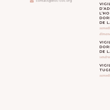
contact@eoc-coc.org
VIGI
É
D’A
L’H
V
DOR
DE L
È
samedi
dimanc
N
VIGI
DOR
E
DE L
vendre
M
VIGI
E
TUG
samedi
N
T