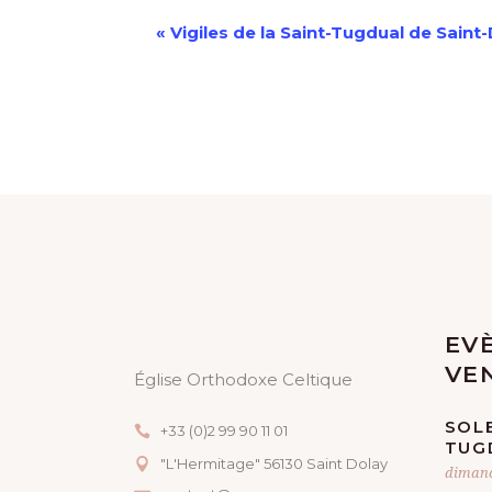
N
«
Vigiles de la Saint-Tugdual de Saint
A
V
I
G
A
T
EV
I
VE
Église Orthodoxe Celtique
O
SOLE
+33 (0)2 99 90 11 01
TUG
N
"L'Hermitage" 56130 Saint Dolay
dimanc