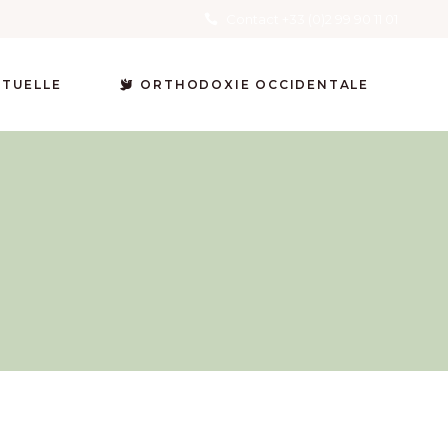
Contact +33 (0)2 99 90 11 01
ITUELLE
ORTHODOXIE OCCIDENTALE