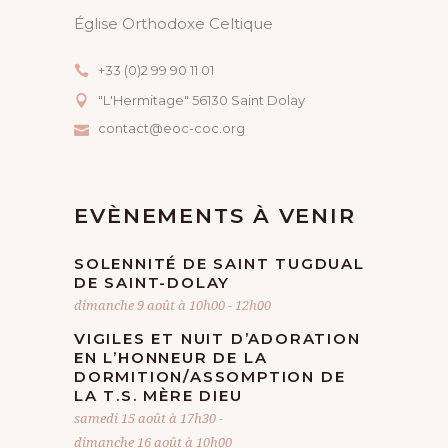
N
Église Orthodoxe Celtique
É
+33 (0)2 99 90 11 01
V
"L'Hermitage" 56130 Saint Dolay
contact@eoc-coc.org
È
N
EVÈNEMENTS À VENIR
E
SOLENNITÉ DE SAINT TUGDUAL
M
DE SAINT-DOLAY
dimanche 9 août à 10h00
-
12h00
E
VIGILES ET NUIT D’ADORATION
N
EN L’HONNEUR DE LA
DORMITION/ASSOMPTION DE
LA T.S. MÈRE DIEU
T
samedi 15 août à 17h30
-
dimanche 16 août à 10h00