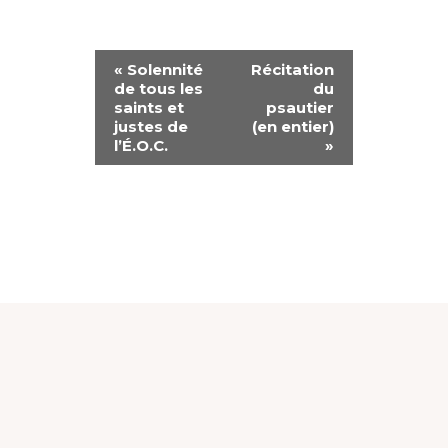
N
«
Solennité
Récitation
de tous les
du
A
saints et
psautier
justes de
(en entier)
V
l’É.O.C.
»
I
G
A
T
I
O