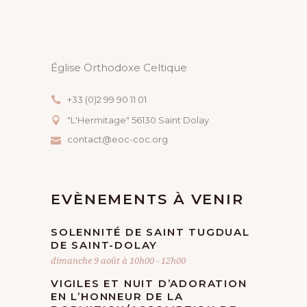
I
O
N
Église Orthodoxe Celtique
É
+33 (0)2 99 90 11 01
V
"L'Hermitage" 56130 Saint Dolay
contact@eoc-coc.org
È
N
EVÈNEMENTS À VENIR
E
SOLENNITÉ DE SAINT TUGDUAL
M
DE SAINT-DOLAY
dimanche 9 août à 10h00
-
12h00
E
VIGILES ET NUIT D’ADORATION
N
EN L’HONNEUR DE LA