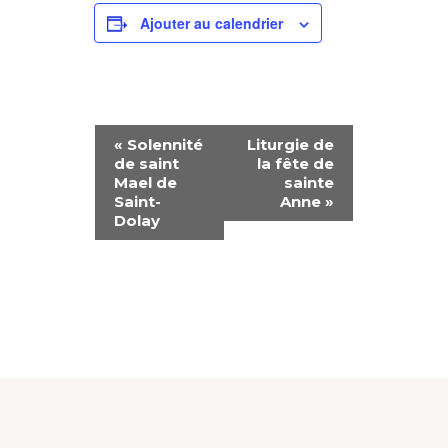
Ajouter au calendrier
N
«
Solennité
Liturgie de
de saint
la fête de
A
Mael de
sainte
Saint-
Anne
»
V
Dolay
I
G
A
T