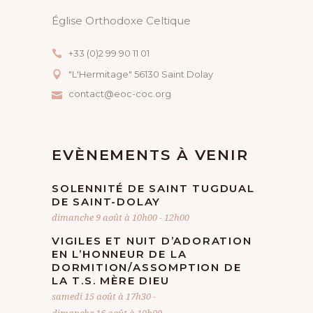
Église Orthodoxe Celtique
N
É
+33 (0)2 99 90 11 01
"L'Hermitage" 56130 Saint Dolay
V
contact@eoc-coc.org
È
N
EVÈNEMENTS À VENIR
E
SOLENNITÉ DE SAINT TUGDUAL
DE SAINT-DOLAY
M
dimanche 9 août à 10h00
-
12h00
E
VIGILES ET NUIT D’ADORATION
EN L’HONNEUR DE LA
N
DORMITION/ASSOMPTION DE
LA T.S. MÈRE DIEU
samedi 15 août à 17h30
-
T