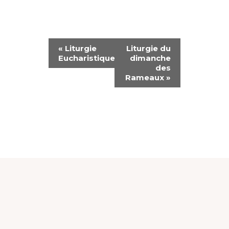
N
«
Liturgie
Liturgie du
Eucharistique
dimanche
A
des
Rameaux
»
V
I
G
A
T
I
O