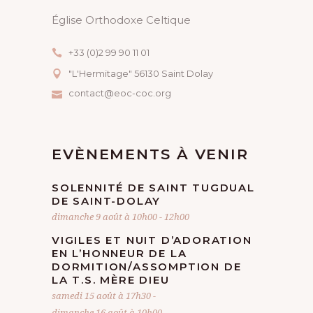
Église Orthodoxe Celtique
+33 (0)2 99 90 11 01
"L'Hermitage" 56130 Saint Dolay
contact@eoc-coc.org
EVÈNEMENTS À VENIR
SOLENNITÉ DE SAINT TUGDUAL
DE SAINT-DOLAY
dimanche 9 août à 10h00
-
12h00
VIGILES ET NUIT D’ADORATION
EN L’HONNEUR DE LA
DORMITION/ASSOMPTION DE
LA T.S. MÈRE DIEU
samedi 15 août à 17h30
-
dimanche 16 août à 10h00