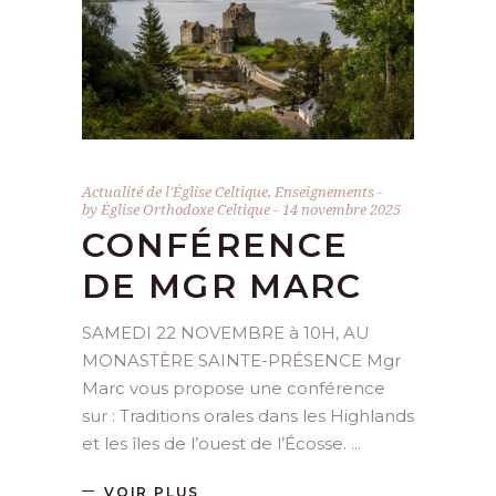
Actualité de l'Église Celtique
,
Enseignements
by
Église Orthodoxe Celtique
14 novembre 2025
CONFÉRENCE
DE MGR MARC
SAMEDI 22 NOVEMBRE à 10H, AU
MONASTÈRE SAINTE-PRÉSENCE Mgr
Marc vous propose une conférence
sur : Traditions orales dans les Highlands
et les îles de l’ouest de l’Écosse.
VOIR PLUS