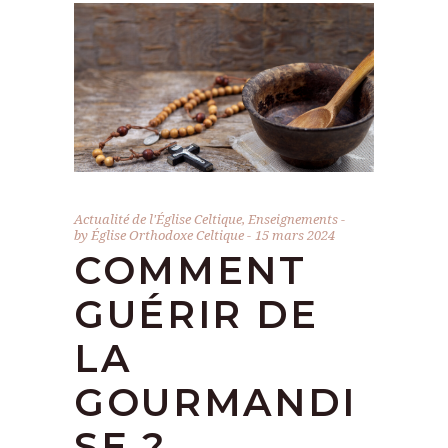
Actualité de l'Église Celtique
,
Enseignements
by
Église Orthodoxe Celtique
15 mars 2024
COMMENT
GUÉRIR DE
LA
GOURMANDI
SE ?