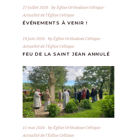
27 juillet 2026
by
Église Orthodoxe Celtique
Actualité de l'Église Celtique
ÉVÉNEMENTS À VENIR !
19 juin 2026
by
Église Orthodoxe Celtique
Actualité de l'Église Celtique
FEU DE LA SAINT JEAN ANNULÉ
11 mai 2026
by
Église Orthodoxe Celtique
Actualité de l'Église Celtique