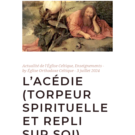
Actualité de l'Église Celtique
,
Enseignements
by
Église Orthodoxe Celtique
3 juillet 2024
L’ACÉDIE
(TORPEUR
SPIRITUELLE
ET REPLI
SUR SOI)