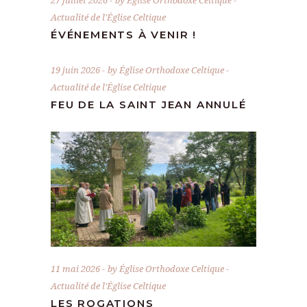
Actualité de l'Église Celtique
ÉVÉNEMENTS À VENIR !
19 juin 2026
by
Église Orthodoxe Celtique
Actualité de l'Église Celtique
FEU DE LA SAINT JEAN ANNULÉ
11 mai 2026
by
Église Orthodoxe Celtique
Actualité de l'Église Celtique
LES ROGATIONS