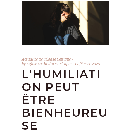
Actualité de l'Église Celtique
by
Église Orthodoxe Celtique
17 février 2025
L’HUMILIATI
ON PEUT
ÊTRE
BIENHEUREU
SE