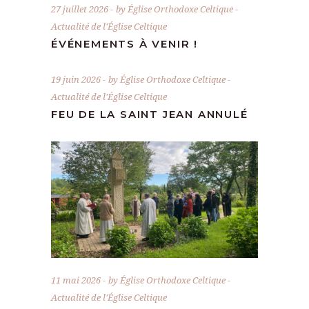
27 juillet 2026
by
Église Orthodoxe Celtique
Actualité de l'Église Celtique
ÉVÉNEMENTS À VENIR !
19 juin 2026
by
Église Orthodoxe Celtique
Actualité de l'Église Celtique
FEU DE LA SAINT JEAN ANNULÉ
11 mai 2026
by
Église Orthodoxe Celtique
Actualité de l'Église Celtique