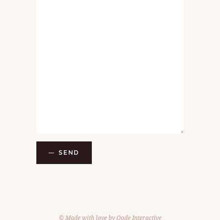
N
E
M
E
N
T
S
SEND
© Made with love by
Qode Interactive