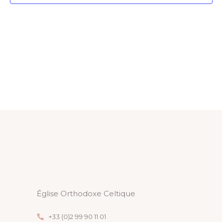
H
2026
G
E
A
R
T
C
I
H
O
N
E
D
E
E
T
V
Église Orthodoxe Celtique
N
U
+33 (0)2 99 90 11 01