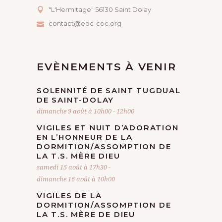
A
E
"L'Hermitage" 56130 Saint Dolay
contact@eoc-coc.org
V
S
I
É
EVÈNEMENTS À VENIR
V
G
SOLENNITÉ DE SAINT TUGDUAL
È
A
DE SAINT-DOLAY
dimanche 9 août à 10h00
-
12h00
N
T
VIGILES ET NUIT D’ADORATION
EN L’HONNEUR DE LA
E
DORMITION/ASSOMPTION DE
I
LA T.S. MÈRE DIEU
samedi 15 août à 17h30
-
O
dimanche 16 août à 10h00
E
VIGILES DE LA
N
N
DORMITION/ASSOMPTION DE
LA T.S. MÈRE DE DIEU