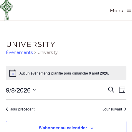
Menu
UNIVERSITY
Évènements
University
ÉVÈNEMENTS
Aucun évènements planifié pour dimanche 9 août 2026.
Notice
FOR
R
N
9/8/2026
Recherch
Jour
DIMANCHE
Sélectionnez
A
E
une
9
Jour précédent
Jour suivant
date.
V
C
AOÛT
I
S’abonner au calendrier