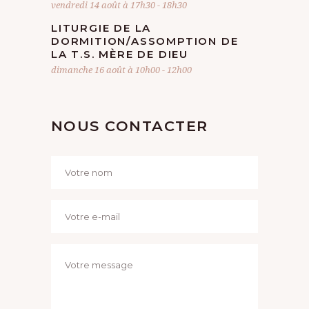
D
vendredi 14 août à 17h30
-
18h30
T
LITURGIE DE LA
E
DORMITION/ASSOMPTION DE
LA T.S. MÈRE DE DIEU
dimanche 16 août à 10h00
-
12h00
V
U
NOUS CONTACTER
E
S
É
V
È