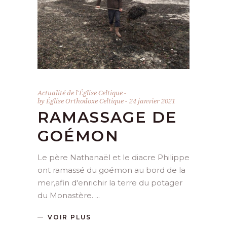
Actualité de l'Église Celtique
by
Église Orthodoxe Celtique
24 janvier 2021
RAMASSAGE DE
GOÉMON
Le père Nathanaël et le diacre Philippe
ont ramassé du goémon au bord de la
mer,afin d'enrichir la terre du potager
du Monastère.
VOIR PLUS