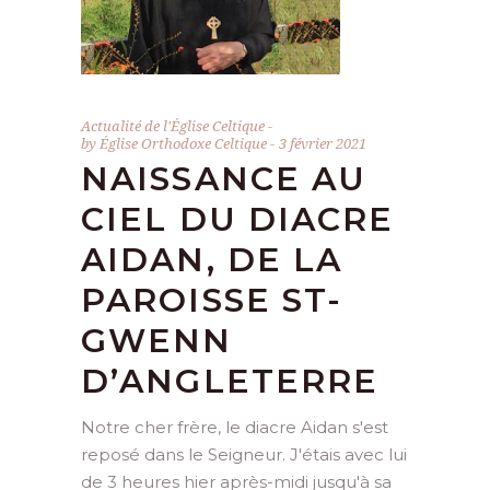
Actualité de l'Église Celtique
by
Église Orthodoxe Celtique
3 février 2021
NAISSANCE AU
CIEL DU DIACRE
AIDAN, DE LA
PAROISSE ST-
GWENN
D’ANGLETERRE
Notre cher frère, le diacre Aidan s'est
reposé dans le Seigneur. J'étais avec lui
de 3 heures hier après-midi jusqu'à sa