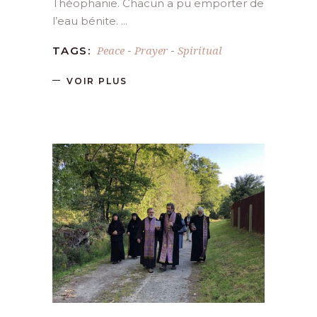
Théophanie. Chacun a pu emporter de
l’eau bénite.
Peace
Prayer
Spiritual
TAGS:
-
-
VOIR PLUS