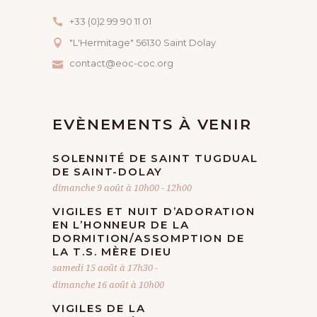
+33 (0)2 99 90 11 01
"L'Hermitage" 56130 Saint Dolay
contact@eoc-coc.org
EVÈNEMENTS À VENIR
SOLENNITÉ DE SAINT TUGDUAL
DE SAINT-DOLAY
dimanche 9 août à 10h00
-
12h00
VIGILES ET NUIT D’ADORATION
EN L’HONNEUR DE LA
DORMITION/ASSOMPTION DE
LA T.S. MÈRE DIEU
samedi 15 août à 17h30
-
dimanche 16 août à 10h00
VIGILES DE LA